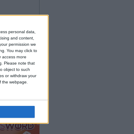
cess personal data,
tising and content,
your permission we
ng. You may click to
ay access more
g.
Please note that
o object to such
ces or withdraw your
r anzeigen
 of the webpage.