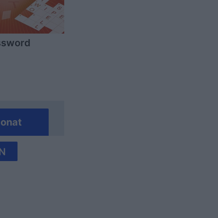
ssword
onat
N