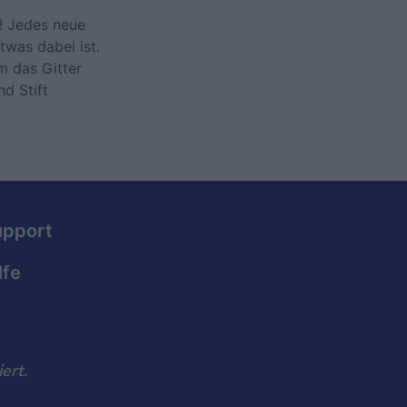
g! Jedes neue
twas dabei ist.
m das Gitter
nd Stift
upport
lfe
ert.