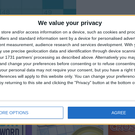
We value your privacy
store and/or access information on a device, such as cookies and pro
ifiers and standard information sent by a device for personalised adver
tent measurement, audience research and services development.
With 
 use precise geolocation data and identification through device scanni
ur 1731 partners’ processing as described above. Alternatively you m
 and change your preferences before consenting or to refuse consentin
our personal data may not require your consent, but you have a right t
ferences will apply to this website only. You can change your preferen
ler mochten auch:
Meh
y returning to this site and clicking the "Privacy" button at the bottom
ORE OPTIONS
AGREE