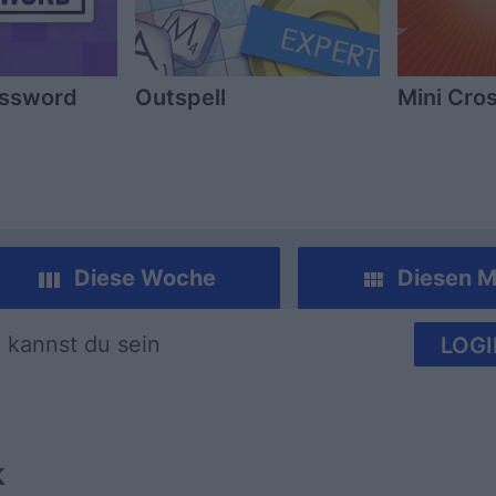
ossword
Outspell
Mini Cro
Diese Woche
Diesen M
 kannst du sein
LOGI
k