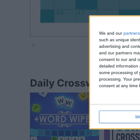
We and our
partners
such as unique ident
Ad
advertising and con
and our partners may
consent to our and o
detailed information
some processing of y
processing. Your pre
Daily Crossword-Spie
consent at any time b
M