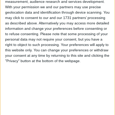
measurement, audience research and services development.
With your permission we and our partners may use precise
geolocation data and identification through device scanning. You
may click to consent to our and our 1731 partners’ processing
as described above. Alternatively you may access more detailed
information and change your preferences before consenting or
la partida empezará después de este anuncio
to refuse consenting.
Please note that some processing of your
personal data may not require your consent, but you have a
right to object to such processing. Your preferences will apply to
this website only. You can change your preferences or withdraw
Anuncio
your consent at any time by returning to this site and clicking the
Ad
"Privacy" button at the bottom of the webpage.
Si juegas a 8 Ball Pool, también podría
Ver todos
gustarte: