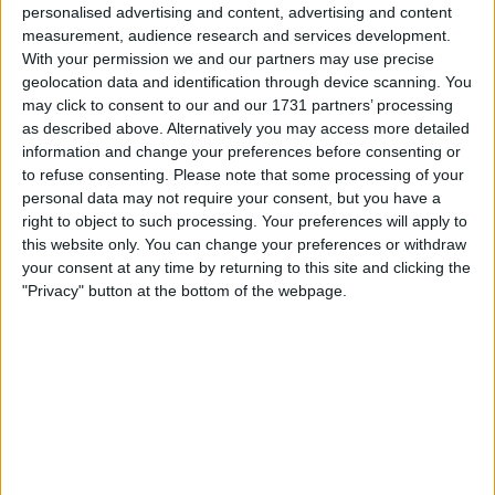
personalised advertising and content, advertising and content
measurement, audience research and services development.
With your permission we and our partners may use precise
geolocation data and identification through device scanning. You
may click to consent to our and our 1731 partners’ processing
as described above. Alternatively you may access more detailed
information and change your preferences before consenting or
to refuse consenting.
Please note that some processing of your
la partida empezará después de este anuncio
personal data may not require your consent, but you have a
right to object to such processing. Your preferences will apply to
this website only. You can change your preferences or withdraw
your consent at any time by returning to this site and clicking the
Anuncio
"Privacy" button at the bottom of the webpage.
Ad
Si juegas a Sunday Crossword, también
Ver todos
podría gustarte: