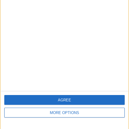
Récords
Hoy
Esta semana
Este mes
ACCESO
Podrías ser tú
AGREE
10x10
Descripción
MORE OPTIONS
¡10x10 es un juego de puzle tipo Tetris que es fácil de
jugar, pero difícil de dominar! Para jugar a este juego