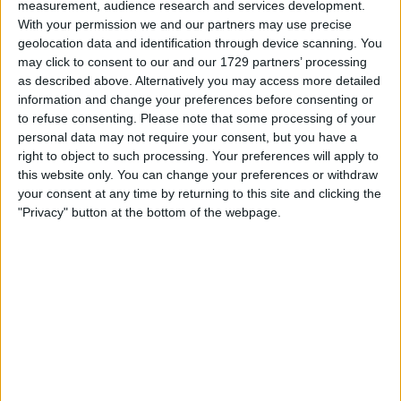
measurement, audience research and services development.
With your permission we and our partners may use precise
geolocation data and identification through device scanning. You
may click to consent to our and our 1729 partners’ processing
as described above. Alternatively you may access more detailed
information and change your preferences before consenting or
la partida empezará después de este anuncio
to refuse consenting.
Please note that some processing of your
personal data may not require your consent, but you have a
right to object to such processing. Your preferences will apply to
this website only. You can change your preferences or withdraw
Anuncio
your consent at any time by returning to this site and clicking the
Ad
"Privacy" button at the bottom of the webpage.
Si juegas a 10x10, también podría
Ver todos
gustarte: