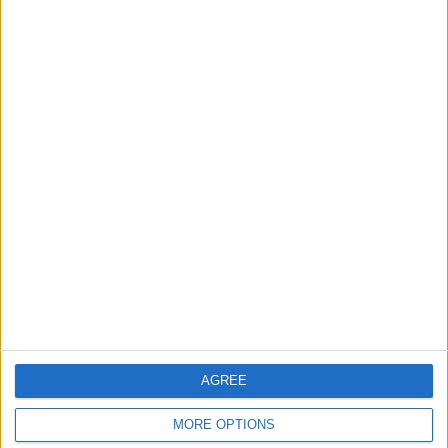
Meilleurs scores
Aujourd'hui
Cette semaine
Ce mois
CONNEX
Visez haut !
Mini Crossword
Description
AGREE
Les meilleurs mots croisés en ligne gratuits sont
MORE OPTIONS
renouvelés chaque jour. Pas besoin de crayon ni de