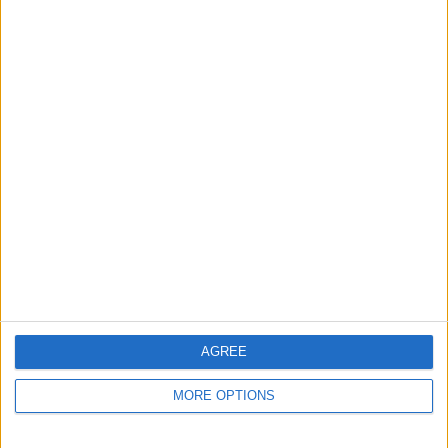
Punteggi migliori
Questa
Oggi
Questo mese
settimana
ACCEDI
Sarai tu?
AGREE
MORE OPTIONS
Puzzle Pieces
Descrizione