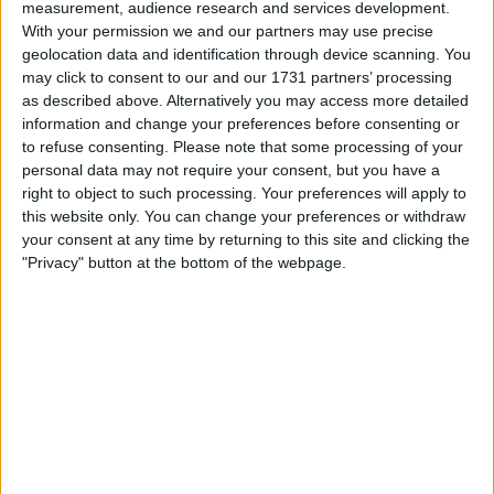
measurement, audience research and services development.
With your permission we and our partners may use precise
geolocation data and identification through device scanning. You
may click to consent to our and our 1731 partners’ processing
as described above. Alternatively you may access more detailed
information and change your preferences before consenting or
to refuse consenting.
Please note that some processing of your
personal data may not require your consent, but you have a
il gioco inizierà subito dopo la pubblicità
right to object to such processing. Your preferences will apply to
this website only. You can change your preferences or withdraw
your consent at any time by returning to this site and clicking the
"Privacy" button at the bottom of the webpage.
Pubblicità
Ad
I giocatori di Puzzle Pieces apprezzano
Vedi tutto
anche: