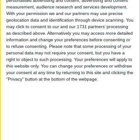
personalised advertising and content, advertising and content
measurement, audience research and services development.
With your permission we and our partners may use precise
geolocation data and identification through device scanning. You
may click to consent to our and our 1731 partners’ processing
as described above. Alternatively you may access more detailed
information and change your preferences before consenting or
to refuse consenting.
Please note that some processing of your
la partida empezará después de este anuncio
personal data may not require your consent, but you have a
right to object to such processing. Your preferences will apply to
this website only. You can change your preferences or withdraw
your consent at any time by returning to this site and clicking the
"Privacy" button at the bottom of the webpage.
Anuncio
Ad
Si juegas a Crucigramas Difíciles, también
Ver todos
podría gustarte: